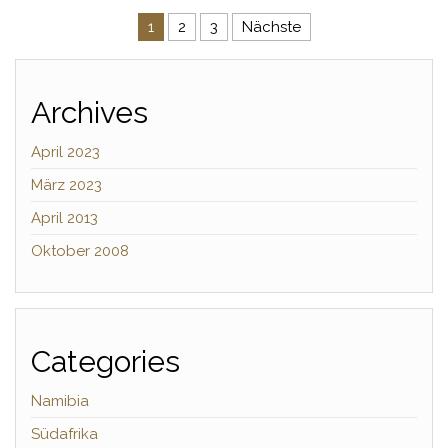
Seitennummerierung der Beitr
1
2
3
Nächste
Archives
April 2023
März 2023
April 2013
Oktober 2008
Categories
Namibia
Südafrika