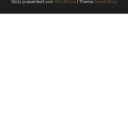
Stolz präsentiert von
WordPress
|
Theme:
Head Blog