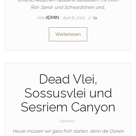
unterschiedlichen Gesteine bezaubern mit ihren
Rot-,Sand- und Schwarztönen und…
Von
ADMIN
April 8, 2023
0
Weiterlesen
Dead Vlei,
Sossusvlei und
Sesriem Canyon
Namibia
Heute müssen wir ganz früh starten, denn die Dünen