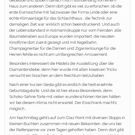
Gebäude und stöbern danach noch stundenlang von einem
Haus zum anderen. Denn dort gibt es viel zu erforschen: ob die
erste Eismaschine mit Salzwasser der Firma Linde oder eine
echte Klimaanlage für das Schlachthaus… die Technik zur
damaligen Zeit war wirklich schon beeindruckend. Und auch
der Lebensstandard in Kolmannskuppe nur vom Feinsten: alle
Baumaterialien aus Europa wurden importiert, die neusten
Kinofilme dort zuerst gezeigt und mit Kegelbahn,
Champagnerbar für die Damen und Zigarrenlounge für die
Herren fehlte es nicht am umfangreichen Amüsement.
Besonders interessiert die Mädels die Ausstellung über die
Diamantendiebe, denn hier wurde mit allen kreativen Tricks
versucht ein bisschen an dem Reichtum teilzuhaben.
Nach einer kurzen Siesta gibt es endlich die heiß ersehnte
Geburtstagstorte. Und die ist hier etwas Besonderes, denn
Schoko-Sahne-Torte mit vielen wunderschönen Kerzen hätten
wir bei diesem Klima nicht erwartet. Der Eisschrank macht’s
möglich…
Am Nachmittag geht’s auf zum Diaz Point mit diversen Stopps in
kleinen Buchten zusammen mit neuen Bekannten, die uns bei
der Reifenpanne vor zwei Tagen geholfen haben. Denn dort gibt