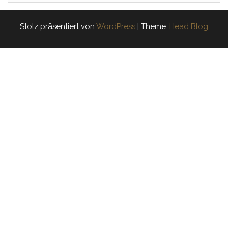
Stolz präsentiert von
WordPress
|
Theme:
Head Blog