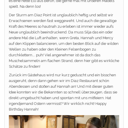
es eine nette Elli aus Berlin, die gerne mal mit unseren Mädels
spielt. Na denn los!
Der Sturm am Diaz Point ist unglaublich heftig und selbst wir
Erwachsenen werden fast weggeweht. Und auch die gewaltige
Kraft des Meeres so hautnah zu erleben ist immer wieder aufs
Neue unglaublich beeindruckend. Da muss Silja das ein oder
andere Mal die Luft anhalten, wenn Greta, Hannah und Mercy
auf den Klippen balancieren, um den besten Blick auf die wilden
Wellen zu haben oder den Kleinen Felsenbogen zu
durchklettern…. puh! Viel angenehmer ist da doch das
Muschelsammeln am flachen Strand, denn hier gibt es wirkliche
Schätze zu finden!
Zurück im Gästehaus wird nur kurz geduscht und ein bisschen
ausgeruht, denn dann gehen wir im Diaz Restaurant schön
Abendessen und stoßen auf Hannah an! Und mit dieser guten
Idee konnten wir die Bekannten so schnell überzeugen, dass sie
direkt umgebucht haben und spontan mit uns mitfeiern. Hat
irgendjemand Ostern vermisst? Wir wirklich nicht! Happy
Birthday Hannah!