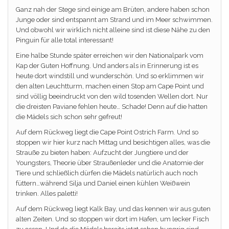
Ganz nah der Stege sind einige am Brüten, andere haben schon
Junge oder sind entspannt am Strand und im Meer schwimmen.
Und obwohl wir wirklich nicht alleine sind ist diese Nähe zu den
Pinguin für alle total interessant!
Eine halbe Stunde später erreichen wir den Nationalpark vom
Kap der Guten Hoffnung. Und anders als in Erinnerung ist es
heute dort windstill und wunderschön. Und so erklimmen wir
den alten Leuchtturm, machen einen Stop am Cape Point und
sind völlig beeindruckt von den wild tosenden Wellen dort. Nur
die dreisten Paviane fehlen heute… Schade! Denn auf die hatten
die Mädels sich schon sehr gefreut!
Auf dem Rückweg liegt die Cape Point Ostrich Farm. Und so
stoppen wir hier kurz nach Mittag und besichtigen alles, was die
Strauße zu bieten haben: Aufzucht der Jungtiere und der
Youngsters, Theorie über Straußenleder und die Anatomie der
Tiere und schließlich dürfen die Mädels natürlich auch noch
füttern…während Silja und Daniel einen kühlen Weißwein
trinken. Alles paletti!
Auf dem Rückweg liegt Kalk Bay, und das kennen wir aus guten
alten Zeiten. Und so stoppen wir dort im Hafen, um lecker Fisch