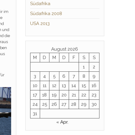
Südafrika
ir im
Südafrika 2008
ie
USA 2013
ind
n und
nd die
oraus
aben
August 2026
aus
M
D
M
D
F
S
S
1
2
für
3
4
5
6
7
8
9
10
11
12
13
14
15
16
17
18
19
20
21
22
23
24
25
26
27
28
29
30
31
« Apr.