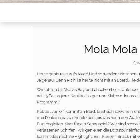
Mola Mola
Apri
Heute gehts raus aufs Meer! Und so werden wir schon 
Ja genau! Denn Richi ist heute nicht mit an Board…. leid
Wir fahren bis Walvis Bay und checken bei strahlender 
wir 15 Passagiere, Kapitän Holger und Matrose Jonas-ei
Programm:
Robbe „Junior“ kommt an Bord, lässt sich streicheln u
drei Pelikane dazu und bleiben, bis uns nach den Au
Bug begleiten. Was für ein Schauspiel? Wir sind soooo
verlassenen Schiffen. Wir genießen die Bootstour einf
kommt das nächste Highlight. Ein „kleiner“ Snack mit 