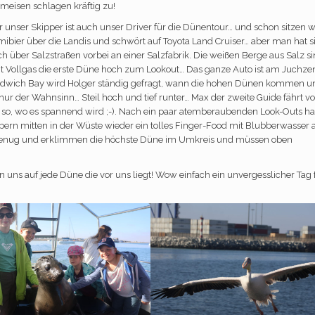
meisen schlagen kräftig zu!
r unser Skipper ist auch unser Driver für die Dünentour… und schon sitzen w
mibier über die Landis und schwört auf Toyota Land Cruiser… aber man hat s
h über Salzstraßen vorbei an einer Salzfabrik. Die weißen Berge aus Salz s
t Vollgas die erste Düne hoch zum Lookout… Das ganze Auto ist am Juchze
andwich Bay wird Holger ständig gefragt, wann die hohen Dünen kommen u
h nur der Wahnsinn… Steil hoch und tief runter… Max der zweite Guide fährt v
so, wo es spannend wird ;-). Nach ein paar atemberaubenden Look-Outs h
bern mitten in der Wüste wieder ein tolles Finger-Food mit Blubberwasser 
 genug und erklimmen die höchste Düne im Umkreis und müssen oben
n uns auf jede Düne die vor uns liegt! Wow einfach ein unvergesslicher Tag 