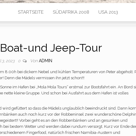
STARTSEITE
SÜDAFRIKA 2008
USA 2013
 Boat-und Jeep-Tour
Von
ADMIN
l 3, 2023
0
um 8.00h bei dickem Nebel und kühlen Temperaturen von Peter abgeholt. 
er! Denn die Mädels vermissen ihn jetzt schon!!!
Sonne im Hafen bei „Mola Mola Tours“ erstmal zur Bootsfahrt ein. An Bord s
ne nette kleine Gruppe. Und schon bei Ausfahrt aus dem Hafen ist volles
nd wird gefüttert so dass die Mädels unglaublich beeindruckt sind. Dann k
sternbänken auch noch kurz vor der Robbeninsel zwei wunderschöne Delph
 begeistert!! Vorbei geht es an den Robbenbänken und an gesunken und
ach bei bestem Wetter und werden dabei rundum versorgt. Kurz vor Ende de
verschiedenem Fingerfood, natürlich frischen Namibia-Austern und