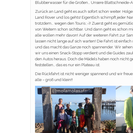
Blubberwasser für die Großen… Unsere Blattschneide-A
Zurück an Land geht es auch sofort schon weiter. Holge
Land Rover und los gehts! Eigentlich schimpft jeder Na
trotzdem… wegen den Touris ;-)! Zuerst geht es gemütlic
von Weitem schon sichtbar. Und dann geht es schon mi
alle wollen mehr davon! Auf der weiteren Fahrt zur S
lassen nicht lange auf sich warten! Die Fahrt ist einfac
und das macht das Ganze noch spannender. Wir sehen 
wir uns einen Snack-Stopp verdient und die Guides zau
den Autos heraus. Doch die Mädels haben noch nicht
feststellen… das es nur ein Plateau ist.
Die Rückfahrt ist nicht weniger spannend und wir freue
alle – groß und klein!!