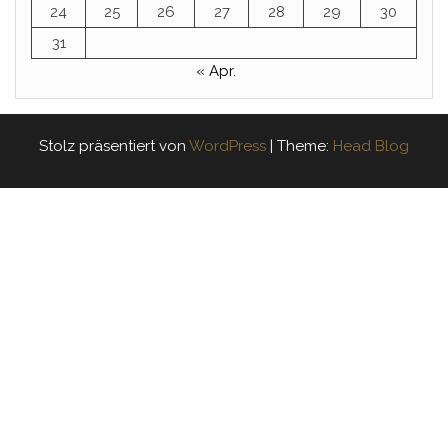
24
25
26
27
28
29
30
31
« Apr.
Stolz präsentiert von
WordPress
|
Theme:
Head Blog