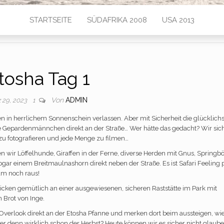
STARTSEITE
SÜDAFRIKA 2008
USA 2013
tosha Tag 1
Von
ADMIN
 29, 2023
1
n in herrlichem Sonnenschein verlassen. Aber mit Sicherheit die glücklichs
e Gepardenmännchen direkt an der Straße… Wer hätte das gedacht? Wir sich
 zu fotografieren und jede Menge zu filmen…
n wir Löffelhunde, Giraffen in der Ferne, diverse Herden mit Gnus, Springb
ar einem Breitmaulnashorn direkt neben der Straße. Es ist Safari Feeling 
m noch raus!
knicken gemütlich an einer ausgewiesenen, sicheren Raststätte im Park mit
 Brot von Inge.
look direkt an der Etosha Pfanne und merken dort beim aussteigen, wie
ier denn wirklich schon der Herbst? Heute können wir es sicher nicht glaube