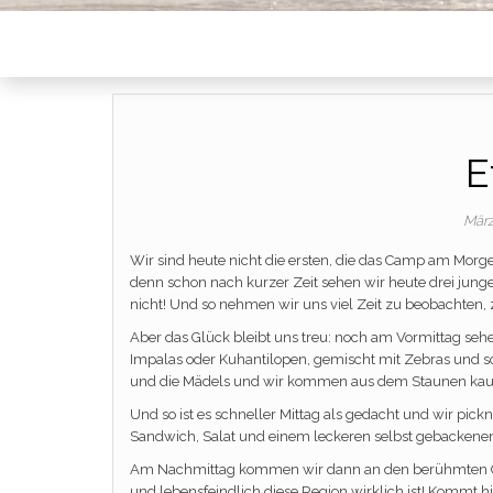
E
März
Wir sind heute nicht die ersten, die das Camp am Morge
denn schon nach kurzer Zeit sehen wir heute drei jung
nicht! Und so nehmen wir uns viel Zeit zu beobachten,
Aber das Glück bleibt uns treu: noch am Vormittag sehe
Impalas oder Kuhantilopen, gemischt mit Zebras und sog
und die Mädels und wir kommen aus dem Staunen kau
Und so ist es schneller Mittag als gedacht und wir pic
Sandwich, Salat und einem leckeren selbst gebackenen
Am Nachmittag kommen wir dann an den berühmten Over
und lebensfeindlich diese Region wirklich ist! Kommt h