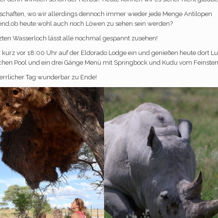
schaften, wo wir allerdings dennoch immer wieder jede Menge Antilopen
nnend,ob heute wohl auch noch Löwen zu sehen sein werden?
etzten Wasserloch lässt alle nochmal gespannt zusehen!
r kurz vor 18:00 Uhr auf der Eldorado Lodge ein und genießen heute dort L
ichen Pool und ein drei Gänge Menü mit Springbock und Kudu vom Feinste
herrlicher Tag wunderbar zu Ende!